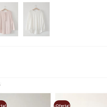
S
rta!
¡Oferta!