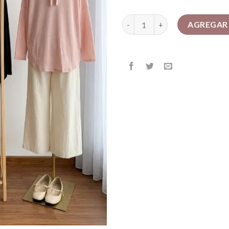
Remeron RUBY [Angorina Morl
AGREGAR 