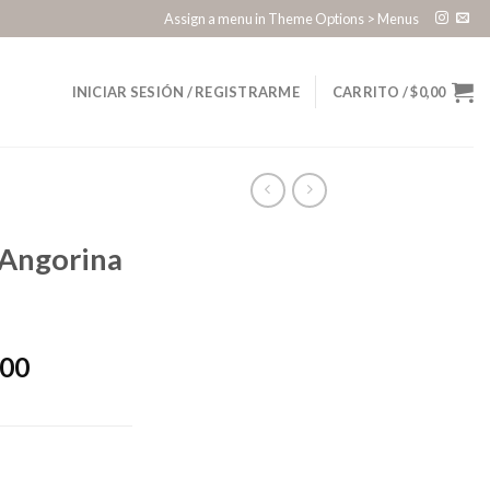
Assign a menu in Theme Options > Menus
INICIAR SESIÓN / REGISTRARME
CARRITO /
$
0,00
Angorina
l
Current
,00
price
is:
0,00.
$4.000,00.