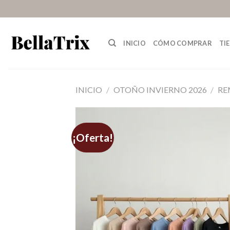
Saltar
al
contenido
INICIO
CÓMO COMPRAR
TI
INICIO
/
OTOÑO INVIERNO 2026
/
RE
¡Oferta!