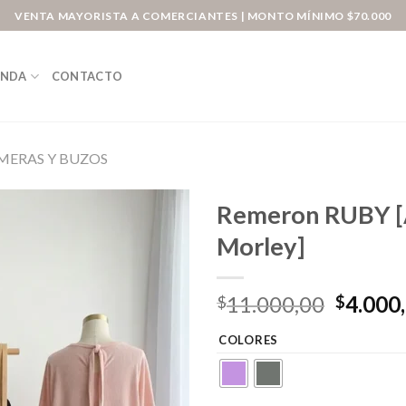
VENTA MAYORISTA A COMERCIANTES | MONTO MÍNIMO $70.000
ENDA
CONTACTO
MERAS Y BUZOS
Remeron RUBY [
Morley]
Origina
11.000,00
4.000
$
$
price
COLORES
was:
$11.00