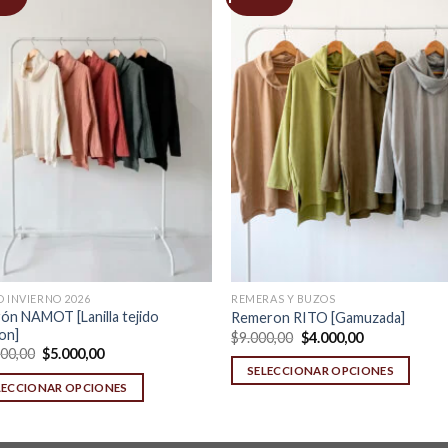
 INVIERNO 2026
REMERAS Y BUZOS
ón NAMOT [Lanilla tejido
Remeron RITO [Gamuzada]
on]
Original
Current
$
9.000,00
$
4.000,00
price
price
Original
Current
000,00
$
5.000,00
was:
is:
price
price
SELECCIONAR OPCIONES
$9.000,00.
$4.000,00.
was:
is:
LECCIONAR OPCIONES
$11.000,00.
$5.000,00.
This
product
uct
has