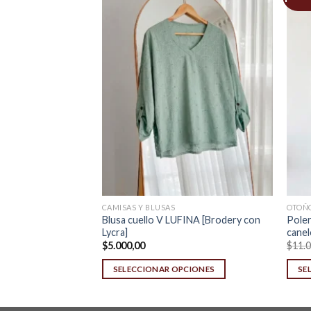
CAMISAS Y BLUSAS
OTOÑO
o HABANA
Blusa cuello V LUFINA [Brodery con
Poler
Lycra]
canel
$
5.000,00
$
11.
CIONES
SELECCIONAR OPCIONES
SE
This
This
product
prod