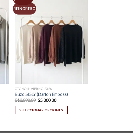
REINGRESO
OTOÑO INVIERNO 2026
Buzo SISLY (Darlon Emboss)
Original
Current
$
13.000,00
$
5.000,00
price
price
was:
is:
SELECCIONAR OPCIONES
$13.000,00.
$5.000,00.
This
product
has