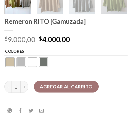
Remeron RITO [Gamuzada]
Original
Current
9.000,00
4.000,00
$
$
price
price
COLORES
was:
is:
$9.000,00.
$4.000,00.
Remeron RITO [Gamuzada] cantidad
AGREGAR AL CARRITO