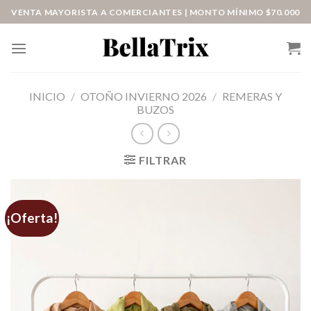
Saltar
VENTA MAYORISTA A COMERCIANTES | MONTO MÍNIMO $70.000
al
contenido
INICIO
/
OTOÑO INVIERNO 2026
/
REMERAS Y
BUZOS
FILTRAR
¡Oferta!